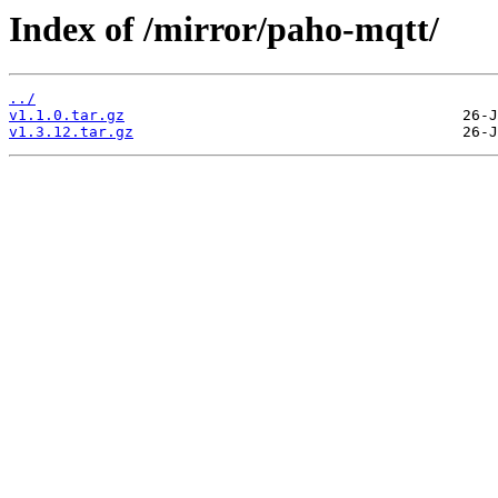
Index of /mirror/paho-mqtt/
../
v1.1.0.tar.gz
v1.3.12.tar.gz